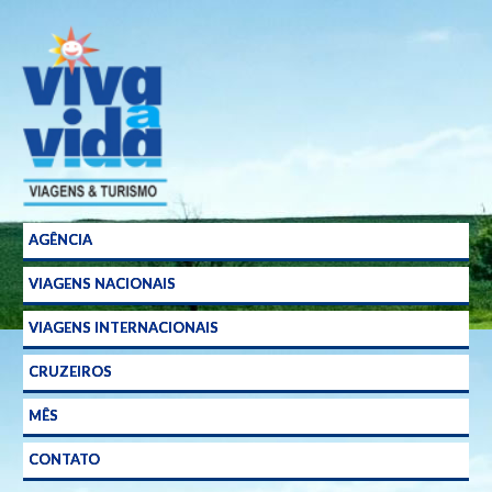
Agência
de
Viagens
em
Curitiba
AGÊNCIA
VIAGENS NACIONAIS
VIAGENS INTERNACIONAIS
CRUZEIROS
MÊS
CONTATO