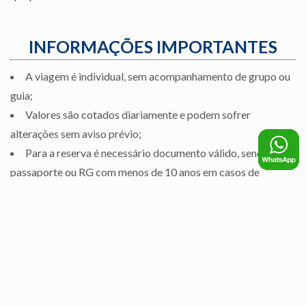
INFORMAÇÕES IMPORTANTES
A viagem é individual, sem acompanhamento de grupo ou
guia;
Valores são cotados diariamente e podem sofrer
alterações sem aviso prévio;
Para a reserva é necessário documento válido, sendo
passaporte ou RG com menos de 10 anos em casos de
itinerários para América do Sul;
Crianças menores de 18 anos viajando somente com um
dos pais ou sem acompanhamento precisam,
obrigatoriamente, da autorização de viagem
desacompanhado registrado em cartório.
Confirmar formas de pagamento.