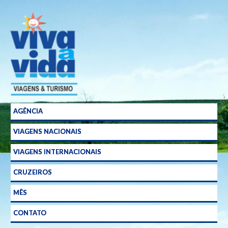
Agência
de
Viagens
em
Curitiba
AGÊNCIA
VIAGENS NACIONAIS
VIAGENS INTERNACIONAIS
CRUZEIROS
MÊS
CONTATO