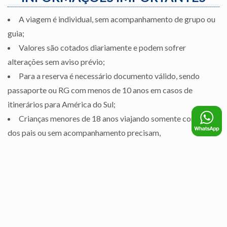
A viagem é individual, sem acompanhamento de grupo ou
guia;
Valores são cotados diariamente e podem sofrer
alterações sem aviso prévio;
Para a reserva é necessário documento válido, sendo
passaporte ou RG com menos de 10 anos em casos de
itinerários para América do Sul;
Crianças menores de 18 anos viajando somente com um
dos pais ou sem acompanhamento precisam,
obrigatoriamente, da autorização de viagem
desacompanhado registrado em cartório.
Confirmar formas de pagamento.
Tenho interesse nessa viagem!