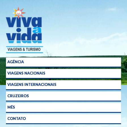
Agência
de
Viagens
em
Curitiba
AGÊNCIA
VIAGENS NACIONAIS
VIAGENS INTERNACIONAIS
CRUZEIROS
MÊS
CONTATO