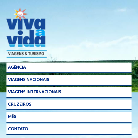
Agência
de
Viagens
em
Curitiba
AGÊNCIA
VIAGENS NACIONAIS
VIAGENS INTERNACIONAIS
CRUZEIROS
MÊS
CONTATO