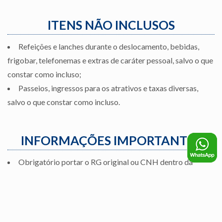
ITENS NÃO INCLUSOS
Refeições e lanches durante o deslocamento, bebidas,
frigobar, telefonemas e extras de caráter pessoal, salvo o que
constar como incluso;
Passeios, ingressos para os atrativos e taxas diversas,
salvo o que constar como incluso.
INFORMAÇÕES IMPORTANTES
Obrigatório portar o RG original ou CNH dentro da
validade (
Menores até 11 anos é possível portando a Certidão de
Nascimento original
);
Formas de pagamento: Depósito bancário, cartão
débito/crédito e cheques (sob consulta).