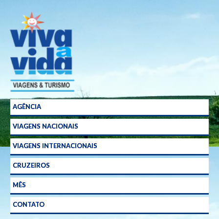
Agência
de
Viagens
em
Curitiba
AGÊNCIA
VIAGENS NACIONAIS
VIAGENS INTERNACIONAIS
CRUZEIROS
MÊS
CONTATO