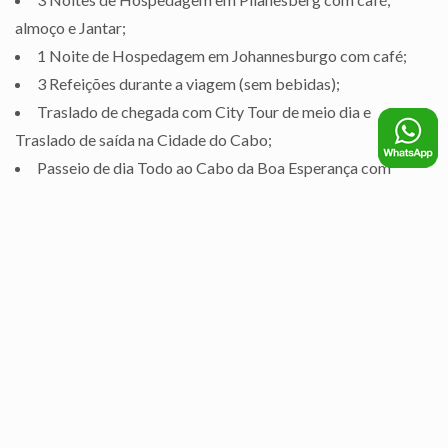
almoço e Jantar;
1 Noite de Hospedagem em Johannesburgo com café;
3 Refeições durante a viagem (sem bebidas);
Traslado de chegada com City Tour de meio dia e
Traslado de saída na Cidade do Cabo;
Passeio de dia Todo ao Cabo da Boa Esperança com
Almoço (sem bebidas);
Passeio de dia Todo ao "Winelands” com uma degustação
e Almoço incluído com uma taça de vinho;
Traslado de chegada em Joanesburgo/Pilanesberg com
visita ao Bairro de Soweto;
Traslados conforme roteiro;
Safáris ao amanhecer e ao anoitecer na Savana de
Pilanesberg;
Coordenador desde Curitiba/Guarulhos;
Kit de viagem.